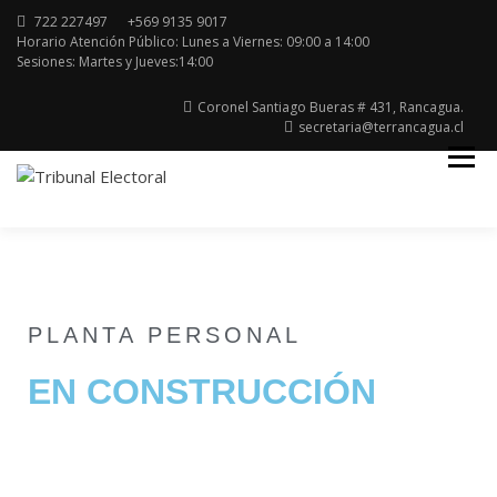
722 227497
+569 9135 9017
Horario Atención Público: Lunes a Viernes: 09:00 a 14:00
Sesiones: Martes y Jueves:14:00
Coronel Santiago Bueras # 431, Rancagua.
secretaria@terrancagua.cl
Región del Libertador General Bernardo
TRIBUNAL ELECTORAL
O'higgins
PLANTA PERSONAL
EN CONSTRUCCIÓN