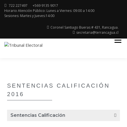
722 227497
+569 9135 9017
Horario Atención Público: Lunes a Viernes: 09:00 a 14:00
Sesiones: Martes y Jueves:14:00
Coronel Santiago Bueras # 431, Rancagua.
secretaria@terrancagua.cl
Región del Libertador General Bernardo
TRIBUNAL ELECTORAL
O'higgins
SENTENCIAS CALIFICACIÓN
2016
Sentencias Calificación