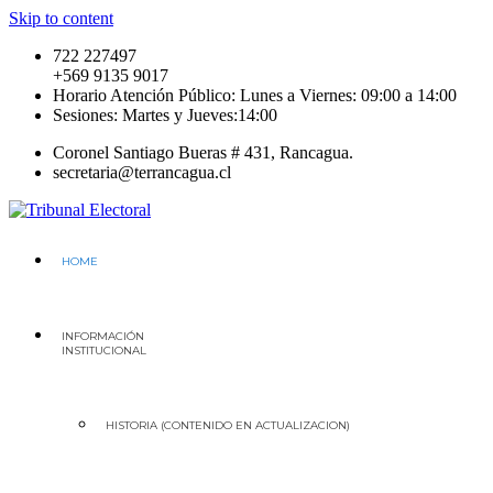
Skip to content
722 227497
+569 9135 9017
Horario Atención Público: Lunes a Viernes: 09:00 a 14:00
Sesiones: Martes y Jueves:14:00
Coronel Santiago Bueras # 431, Rancagua.
secretaria@terrancagua.cl
Región del Libertador General Bernardo O'higgins
Tribunal Electoral
HOME
INFORMACIÓN
INSTITUCIONAL
HISTORIA (CONTENIDO EN ACTUALIZACION)