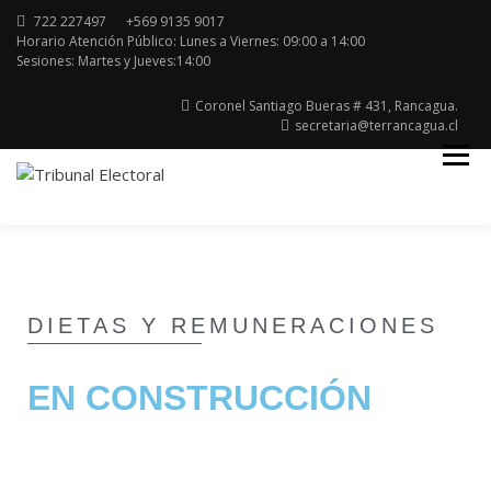
722 227497
+569 9135 9017
Horario Atención Público: Lunes a Viernes: 09:00 a 14:00
Sesiones: Martes y Jueves:14:00
Coronel Santiago Bueras # 431, Rancagua.
secretaria@terrancagua.cl
Región del Libertador General Bernardo
TRIBUNAL ELECTORAL
O'higgins
DIETAS Y REMUNERACIONES
EN CONSTRUCCIÓN