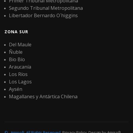
Primer Tribunal Metropolitana
Segundo Tribunal Metropolitana
Libertador Bernardo O´higgins
ZONA SUR
Del Maule
Ñuble
Bio Bío
Araucanía
Los Ríos
Los Lagos
Aysén
Magallanes y Antártica Chilena
©
Amisoft
.
All Rights Reserved.
Privacy Policy
. Design by
Amisoft