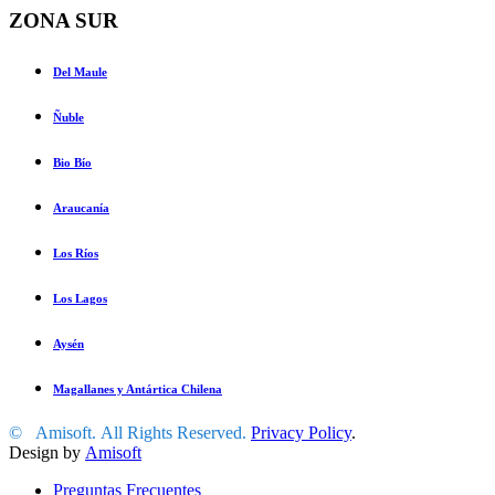
ZONA SUR
Del Maule
Ñuble
Bio Bío
Araucanía
Los Ríos
Los Lagos
Aysén
Magallanes y Antártica Chilena
©
Amisoft
.
All Rights Reserved.
Privacy Policy
.
Design by
Amisoft
Preguntas Frecuentes