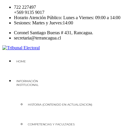
Skip
722 227497
to
+569 9135 9017
content
Horario Atención Público: Lunes a Viernes: 09:00 a 14:00
Sesiones: Martes y Jueves:14:00
Coronel Santiago Bueras # 431, Rancagua.
secretaria@terrancagua.cl
Tribunal Electoral
Región del Libertador General Bernardo O'higgins
HOME
INFORMACIÓN
INSTITUCIONAL
HISTORIA (CONTENIDO EN ACTUALIZACION)
COMPETENCIAS Y FACULTADES