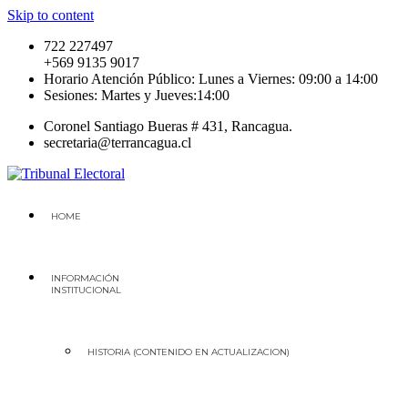
Skip to content
722 227497
+569 9135 9017
Horario Atención Público: Lunes a Viernes: 09:00 a 14:00
Sesiones: Martes y Jueves:14:00
Coronel Santiago Bueras # 431, Rancagua.
secretaria@terrancagua.cl
Tribunal Electoral
Región del Libertador General Bernardo O'higgins
HOME
INFORMACIÓN
INSTITUCIONAL
HISTORIA (CONTENIDO EN ACTUALIZACION)