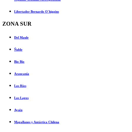
Libertador Bernardo O´higgins
ZONA SUR
Del Maule
Ñuble
Bio Bío
Araucanía
Los Ríos
Los Lagos
Aysén
Magallanes y Antártica Chilena