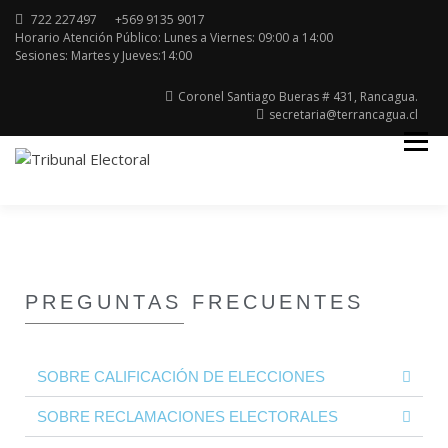
722 227497
+569 9135 9017
Horario Atención Público: Lunes a Viernes: 09:00 a 14:00
Sesiones: Martes y Jueves:14:00
Coronel Santiago Bueras # 431, Rancagua.
secretaria@terrancagua.cl
Región del Libertador General Bernardo
TRIBUNAL ELECTORAL
O'higgins
PREGUNTAS FRECUENTES
SOBRE CALIFICACIÓN DE ELECCIONES
SOBRE RECLAMACIONES ELECTORALES